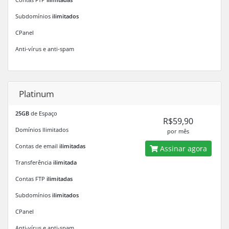
Subdomínios
ilimitados
CPanel
Anti-vírus e anti-spam
Platinum
25GB
de Espaço
R$59,90
Domínios Ilimitados
por mês
Contas de email
ilimitadas
Assinar agora
Transferência
ilimitada
Contas FTP
ilimitadas
Subdomínios
ilimitados
CPanel
Anti-vírus e anti-spam